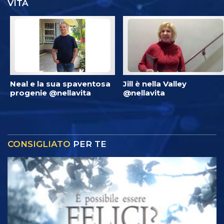
VITA
Neal e la sua spaventosa
Jill è nella Valley
progenie @nellavita
@nellavita
CONSIGLIATO
PER TE