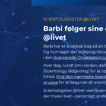
SCIENTOLOGISTER @LIVET
Barbi følger sin
@livet
Barbi har et budskab bag på sin t
Og hun tager det ordsprog i br
i den
Avancerede Organisation L
Hver dag, rundt om i verden, delt
(Scientology rådgivning) for at 
frihed.
Find den nærmeste Sciento
gruppe
for at begynde dit event
Scientologister @livet
viser Scien
der trives
i livet – personligt,
profe