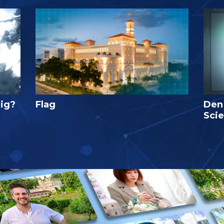
lig?
Flag
Den
Sci