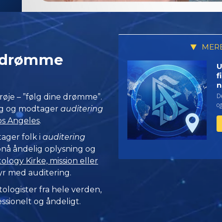
MERE
e drømme
U
f
n
De
røje – ”følg dine drømme”.
o
ug og modtager
auditering
os Angeles
.
ager folk i
auditering
opnå åndelig oplysning og
logy Kirke, mission eller
yr med auditering.
tologister fra hele verden,
ssionelt og åndeligt.