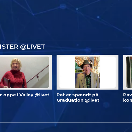
ISTER @LIVET
 er oppe i Valley @livet
Pat er spændt på
Pav
Graduation @livet
kom