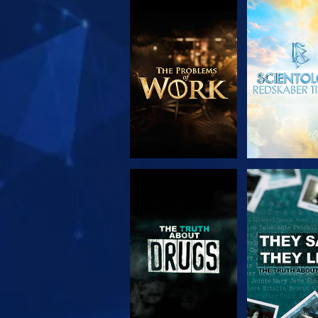
UDFORSK SERIEN
SE
SE
SE