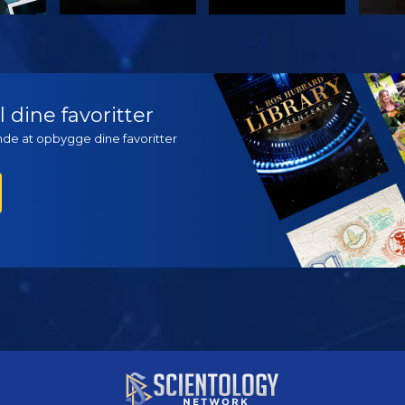
SE
SE
UDFO
 dine favoritter
ynde at opbygge dine favoritter