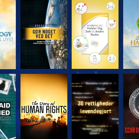
UDFORSK SERIEN
UDFORSK SERIEN
UDFO
SE
SE