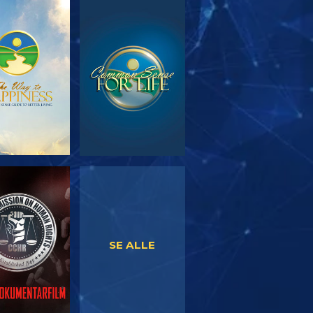
RSK SERIEN
SE
SE
SE
SE ALLE