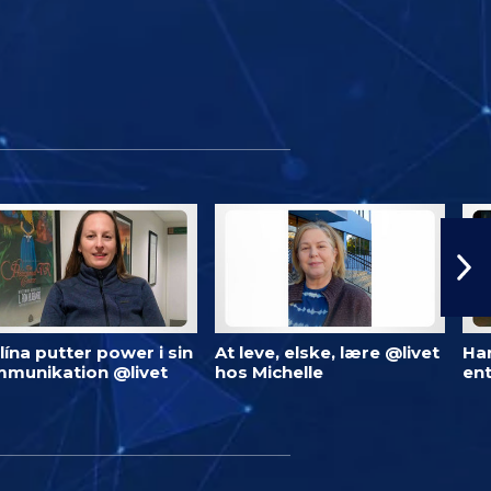
lína putter power i sin
At leve, elske, lære @livet
Har
munikation @livet
hos Michelle
ent