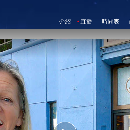
介紹
直播
時間表