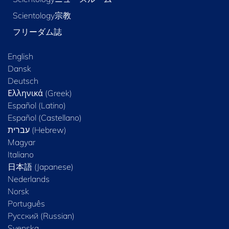
Scientology宗教
フリーダム誌
English
Dansk
Deutsch
Ελληνικά (Greek)
Español (Latino)
Español (Castellano)
Magyar
Italiano
日本語 (Japanese)
Nederlands
Norsk
Português
Русский (Russian)
Svenska