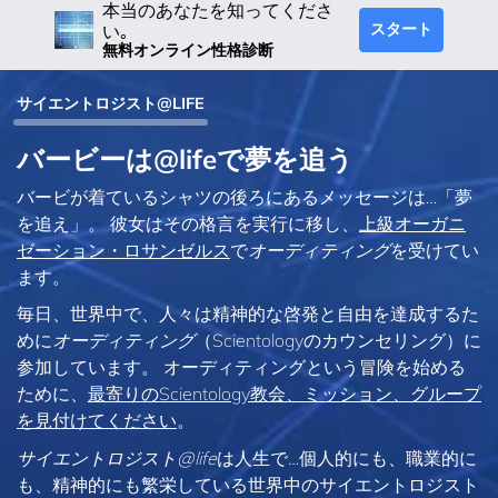
本当のあなたを知ってくださ
スタート
い｡
無料オンライン性格診断
サイエントロジスト@LIFE
バービーは@lifeで夢を追う
バービが着ているシャツの後ろにあるメッセージは…「夢
を追え」。 彼女はその格言を実行に移し、
上級オーガニ
ゼーション・ロサンゼルス
で
オーディティング
を受けてい
ます。
毎日、世界中で、人々は精神的な啓発と自由を達成するた
めに
オーディティング
（Scientologyのカウンセリング）に
参加しています。 オーディティングという冒険を始める
ために、
最寄りのScientology教会、ミッション、グループ
を見付けてください
。
サイエントロジスト@life
は
人生で…個人的にも、
職業的に
も、精神的にも繁栄している世界中のサイエントロジスト