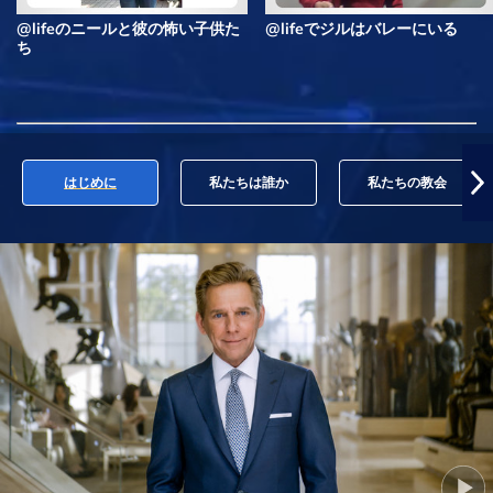
@lifeのニールと彼の怖い子供た
@lifeでジルはバレーにいる
ち
はじめに
私たちは誰か
私たちの教会