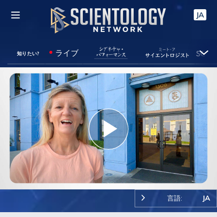
JA
ライブ
知りたい?
Play
Video
言語:
JA