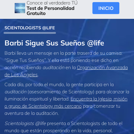
Conoce al verdadero TÚ
INICIO
Test de Personalidad
Gratuito
SCIENTOLOGISTS @LIFE
Barbi Sigue Sus Sueños @life
Barbi lleva un mensaje en la parte trasera de su camisa:
“Sigue Tus Sueños”. Y ella está poniendo ese dicho en
acción recibiendo
auditación
en la
Organización Avanzada
de Los Ángeles
.
Cada día, por todo el mundo, la gente participa en la
auditación
(asesoramiento de Scientology) para alcanzar la
iluminación espiritual y libertad.
Encuentra la Iglesia, misión
o grupo de Scientology más cercano
para comenzar tu
aventura de la auditación.
Scientologists @life
presenta a Scientologists de todo el
mundo que están prosperando
en la vida, personal,