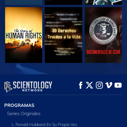
VE
VE
VE
VE
VE
EXPLORA LAS
SERIES
PROGRAMAS
Series Originales
L. Ronald Hubbard En Su Propia Voz