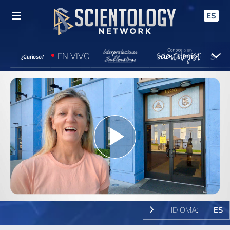
ES
EN VIVO
¿Curioso?
Play
Video
IDIOMA:
ES