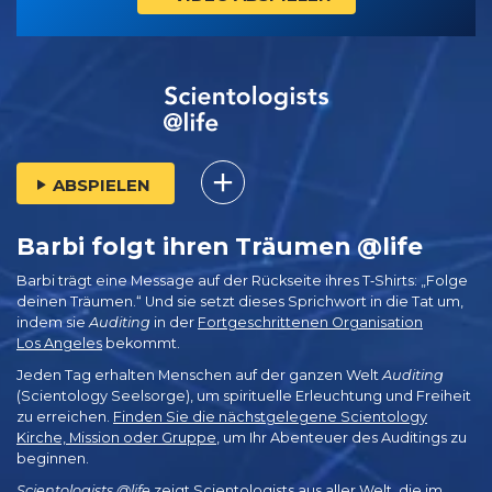
ABSPIELEN
Barbi folgt ihren Träumen @life
Barbi trägt eine Message auf der Rückseite ihres T‑Shirts: „Folge
deinen Träumen.“ Und sie setzt dieses Sprichwort in die Tat um,
indem sie
Auditing
in der
Fortgeschrittenen Organisation
Los Angeles
bekommt.
Jeden Tag erhalten Menschen auf der ganzen Welt
Auditing
(Scientology Seelsorge), um spirituelle Erleuchtung und Freiheit
zu erreichen.
Finden Sie die nächstgelegene Scientology
Kirche, Mission oder Gruppe
, um Ihr Abenteuer des Auditings zu
beginnen.
Scientologists @life
zeigt Scientologists aus aller Welt, die im