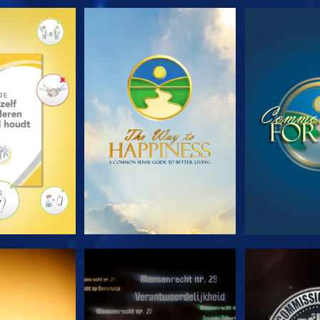
E SERIE
KIJK
KI
JK
KIJK
KI