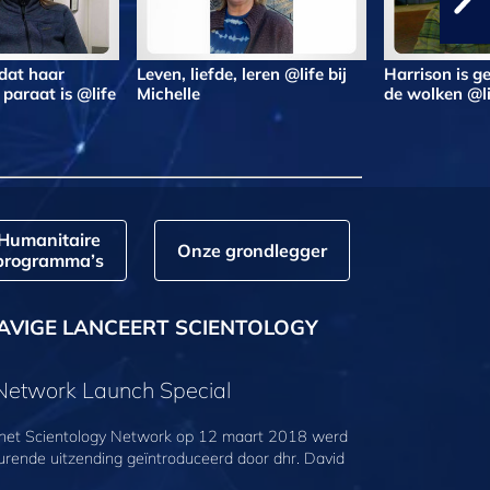
 dat haar
Leven, liefde, leren @life bij
Harrison is 
paraat is @life
Michelle
de wolken @l
Humanitaire
Onze grondlegger
programma’s
AVIGE LANCEERT SCIENTOLOGY
 Network Launch Special
 het Scientology Network op 12 maart 2018 werd
urende uitzending geïntroduceerd door dhr. David