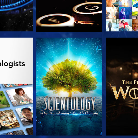
E SERIE
KIJK
VERKEN D