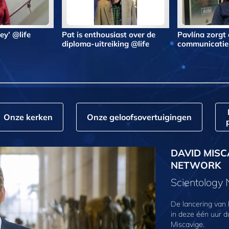
lley’ @life
Pat is enthousiast over de
Pavlína zorgt
diploma-uitreiking @life
communicatie 
Onze kerken
Onze geloofs­overtuigingen
DAVID MISC
NETWORK
Scientology
De lancering van
in deze één uur d
Miscavige.