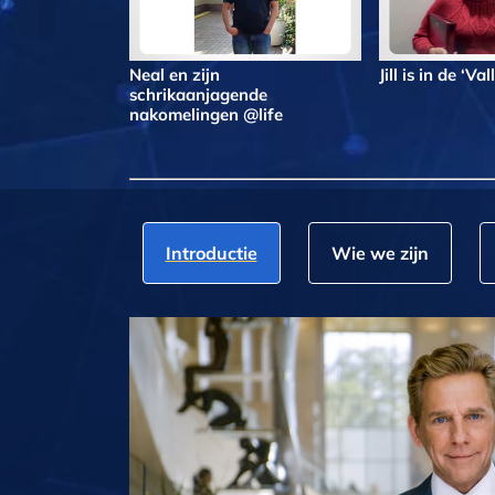
Neal en zijn
Jill is in de ‘Va
schrikaanjagende
nakomelingen @life
Introductie
Wie we zijn