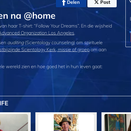
Delen
Post
men na @home
an haar T‑shirt: “Follow Your Dreams”. En die wijsheid
Advanced Organization Los Angeles
.
nsen
auditing
(Scientology counseling) om spirituele
stbijzijnde Scientology Kerk, missie of groep
om aan
hele wereld zien en hoe goed het in hun leven gaat:
IFE