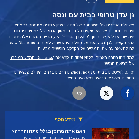
גן עדן טרופי בבית עם ונסה
משתלת הפרחים של משפחתה של ונסה בצפון איטליה מתמחה בצמחים
ופרחים טרופיים, אז היא מוקפת כל היום במגוון מרתק של צמחים ופריחות
יפהפיות. אבל אפילו בתוך "גן העדן הטרופי" הזה, החיים בזמנים אלה יכולים
להיות קשים. לכן ונסה מסתמכת על המידע שהיא למדה
ב-Dianetics שיעזור
לה להישאר עם שתי הרגליים על הקרקע וחופשייה מבעיות.
למד מהו הגורם האמיתי ללחץ ופחדים. קרא את '
Dianetics: המדע המודרני
של בריאות הנפש
'.
'סיינטולוג'יסטים בבית' מציג את האנשים הרבים ברחבי העולם שנשארים
בטוחים, נשארים בריאים ומשגשגים בחיים.
מידע נוסף
האם אתה מרוסן בגלל מתח וחרדה?
אתה לא לבד. הצטרף למיליונים שקראו את