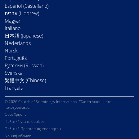
Español (Castellano)
Magyar
Italiano
日本語 (Japanese)
Nederlands
Norsk
Português
Русский (Russian)
Svenska
繁體中文 (Chinese)
Français
© 2026 Church of Scientology International. Όλα τα Δικαιώματα
Κατοχυρωμένα.
Όροι Χρήσης
Πολιτική για τα Cookies
Πολιτική Προστασίας Απορρήτου
Νομική Δήλωση