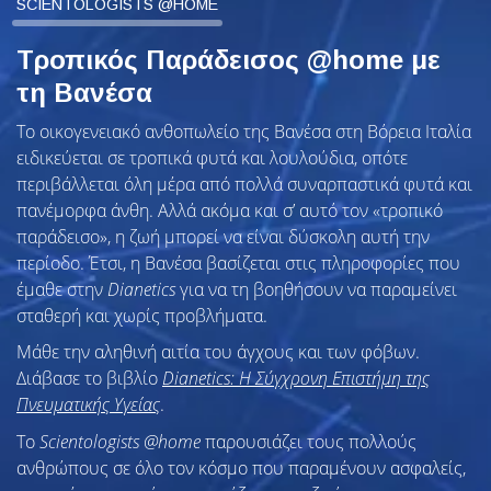
SCIENTOLOGISTS @HOME
Τροπικός Παράδεισος @home με
τη Βανέσα
Το οικογενειακό ανθοπωλείο της Βανέσα στη Βόρεια Ιταλία
ειδικεύεται σε τροπικά φυτά και λουλούδια, οπότε
περιβάλλεται όλη μέρα από πολλά συναρπαστικά φυτά και
πανέμορφα άνθη. Αλλά ακόμα και σ’ αυτό τον «τροπικό
παράδεισο», η ζωή μπορεί να είναι δύσκολη αυτή την
περίοδο. Έτσι, η Βανέσα βασίζεται στις πληροφορίες που
έμαθε στην
Dianetics
για να τη βοηθήσουν να παραμείνει
σταθερή και χωρίς προβλήματα.
Μάθε την αληθινή αιτία του άγχους και των φόβων.
Διάβασε το βιβλίο
Dianetics: Η Σύγχρονη Επιστήμη της
Πνευματικής Υγείας
.
To
Scientologists @home
παρουσιάζει τους πολλούς
ανθρώπους σε όλο τον κόσμο που παραμένουν ασφαλείς,