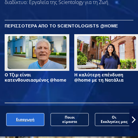
διαδίκτυο: Εργαλεία της Scientology για τη Ζωή
ΠΕΡΙΣΣΟΤΕΡΑ ΑΠΟ ΤΟ SCIENTOLOGISTS @HOME
Ο Τζιμ είναι
Η καλύτερη επένδυση
κατενθουσιασμένος @home
@home με τη Νατάλια
Ποιοι
Οι
Εισαγωγή
είμαστε
Εκκλησίες μας