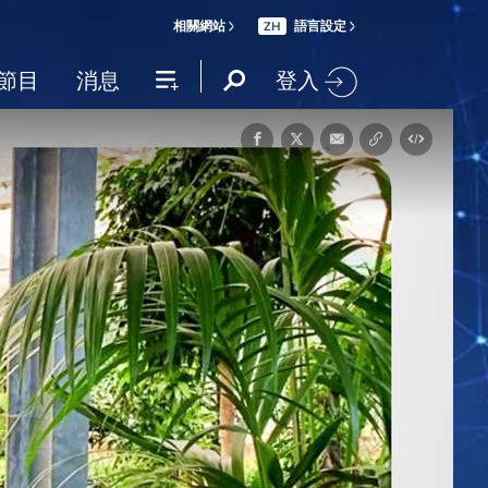
相關網站
語言設定
ZH
登入
節目
消息