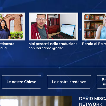
estimento
Mai perdersi nella traduzione
Parola di Pá
alia
con Bernardo @casa
P
Le nostre Chiese
Le nostre credenze
u
DAVID MISC
NETWORK