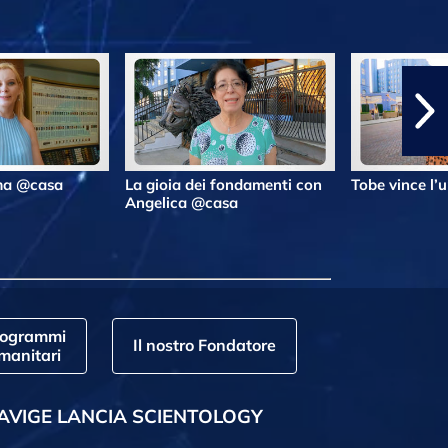
lma @casa
La gioia dei fondamenti con
Tobe vince l’
Angelica @casa
rogrammi
Il nostro Fondatore
manitari
AVIGE LANCIA SCIENTOLOGY