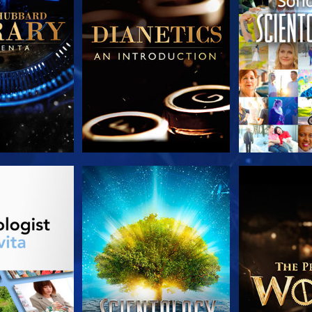
LE SERIE
GUARDA
ESPLORA 