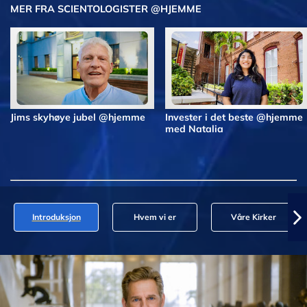
MER FRA SCIENTOLOGISTER @HJEMME
Jims skyhøye jubel @hjemme
Invester i det beste @hjemme
med Natalia
Introduksjon
Hvem vi er
Våre Kirker