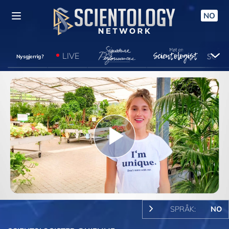
NO
LIVE
Nysgjerrig?
Play
Video
SPRÅK:
NO