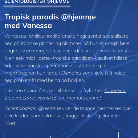
SCIENTOLOGISTER @HJEMME
Tropisk paradis @hjemme
med Vanessa
Vanessas families norditalienske hagesenter spesialiserer
seg på tropiske planter og blomster, så hun er omgitt hele
dagen av en mengde fascinerende flora og vakre blomster.
Men selv midt i dette «tropiske paradiset» kan livet i disse
tider være vanskelig. Så Vanessa støtter seg til
informasjonen hun lærte i
Dianetics
som hjelp til å holde
seg problemfri med beina på bakken.
Lær den sanne årsaken til stress og frykt. Les
Dianetics:
Den moderne vitenskap om mental sunnhet
.
Scientologister @hjemme
viser de mange mennesker over
hele kloden som holder seg trygge, friske og blomstrer
i livet.