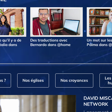
 qu’il y a de
Des traductions avec
Un mot sur le
talia dans
Bernardo dans @home
Pálma dans 
Les
s ?
Nos églises
Nos croyances
hu
DAVID MISC
NETWORK