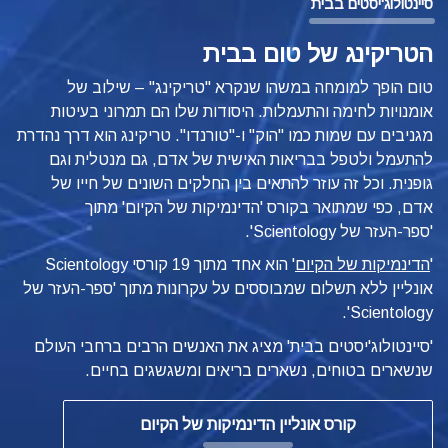
סיינטולוג'יסטים בבית
הטריקינג של טום בבית
טום הופך למומחה במשהו שנקרא "טריקינג" – שילוב של
אומנויות לחימה והתעמלות. היסודות שלו הם תמרוני בעיטות
מגניבים עם שמות כמו "הוק" ו-"טורנדו". טריקינג הוא דרך נהדרת
להתעמל ולטפל בבריאות האישית של אדם, גם מנטלית וגם
גופנית. וכל זה עוזר להתאים בין החלקים השונים של חייו של
אדם, כפי שמתואר
בקורס 'הדינמיקות של הקיום' מתוך
'ספר-העזר של Scientology'.
'
הדינמיקות של הקיום
'
הוא אחד מתוך 19 קורסי Scientology
אונליין ללא תשלום שמבוססים על עקרונות מתוך 'ספר-העזר של
Scientology'.
'סיינטולוג'יסטים בבית' מציג את האנשים הרבים ברחבי העולם
שנשארים בטוחים, נשארים בריאים ומשגשגים בחיים.
קורס אונליין הדינמיקות של הקיום