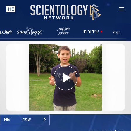
HE
שידור חי
סקרן?
Play
Video
שפה:
HE