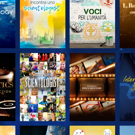
 LE
ESPLORA LE
ESPLORA LE
ES
SERIE
SERIE