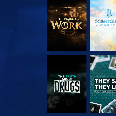
ESPLORA LE
GUARD
SERIE
GUARDA
GUARD