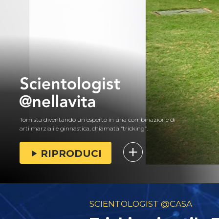
Tom sta diventando un esperto in una combinazione di
arti marziali e ginnastica, chiamata “tricking”.
RIPRODUCI
SCIENTOLOGIST @CASA