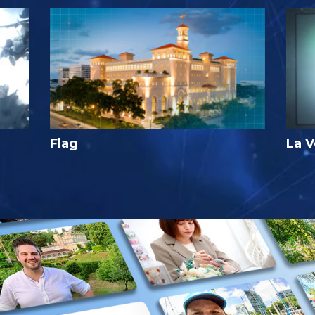
Flag
La V