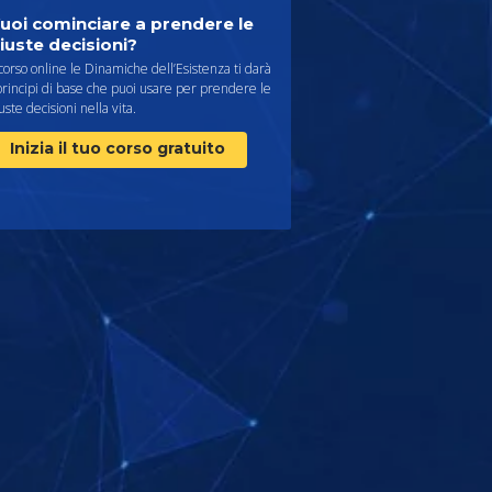
uoi cominciare a prendere le
iuste decisioni?
 corso online le Dinamiche dell’Esistenza ti darà
principi di base che puoi usare per prendere le
uste decisioni nella vita.
Inizia il tuo corso gratuito