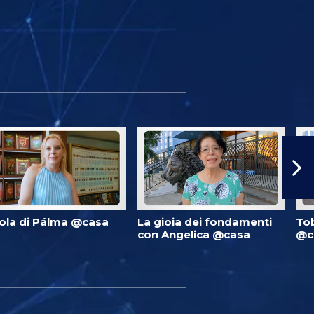
ola di Pálma @casa
La gioia dei fondamenti
Tob
con Angelica @casa
@c