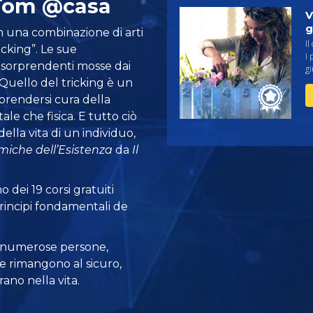
e Tom @casa
V
g
 una combinazione di arti
Il
icking”. Le sue
i 
e sorprendenti mosse dai
gi
Quello del tricking è un
prendersi cura della
le che fisica. E tutto ciò
della vita di un individuo,
miche dell’Esistenza
da
Il
 dei 19 corsi gratuiti
principi fondamentali de
 numerose persone,
e rimangono al sicuro,
ano nella vita.