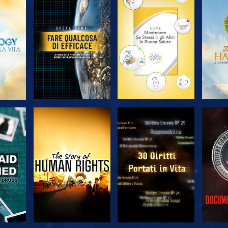
A
ESPLORA LE
ESPLORA LE
ES
SERIE
SERIE
A
GUARDA
GUARDA