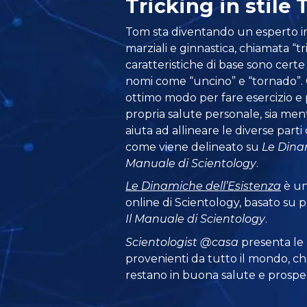
Tricking in stil
Tom sta diventando un esperto in
marziali e ginnastica, chiamata “tr
caratteristiche di base sono cert
nomi come “uncino” e “tornado”. 
ottimo modo per fare esercizio e 
propria salute personale, sia menta
aiuta ad allineare le diverse parti 
come viene delineato su
Le Dina
Manuale di Scientology
.
Le Dinamiche dell’Esistenza
è uno
online di Scientology, basato su 
Il Manuale di Scientology
.
Scientologist @casa
presenta le
provenienti da tutto il mondo, ch
restano in buona salute e prosper