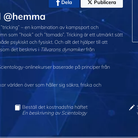
Dela
Publicera
til @hemma
r ”tricking” – en kombination av kampsport och
n som ”hook” och ”tornado”. Tricking är ett utmärkt sätt
e psykiskt och fysiskt. Och allt det hjälper till att
 som det beskrivs i
Tillvarons dynamiker
från
cientology-onlinekurser baserade på principer från
 världen över som håller sig säkra, friska och
Beställ det kostnadsfria häftet
En beskrivning av Scientology