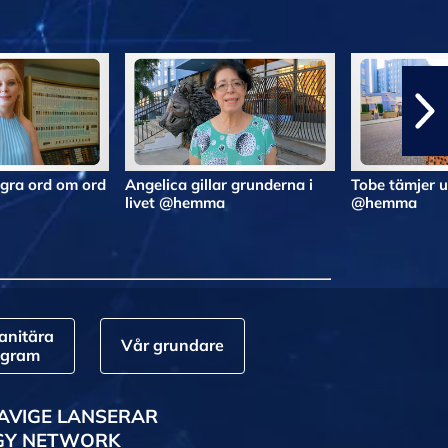
gra ord om ord
Angelica gillar grunderna i
Tobe tämjer 
livet @hemma
@hemma
nitära
Vår grundare
ogram
AVIGE LANSERAR
GY NETWORK