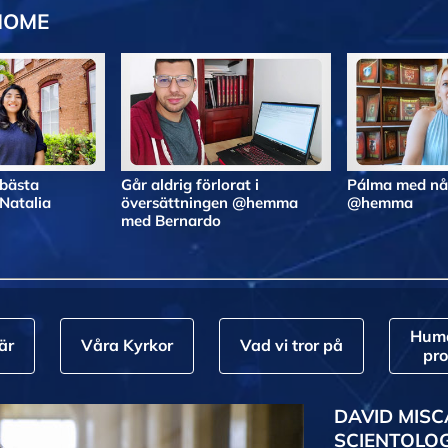
HOME
 bästa
Går aldrig förlorat i
Pálma med nå
atalia
översättningen @hemma
@hemma
med Bernardo
Huma
är
Våra Kyrkor
Vad vi tror på
pr
DAVID MISC
SCIENTOLO