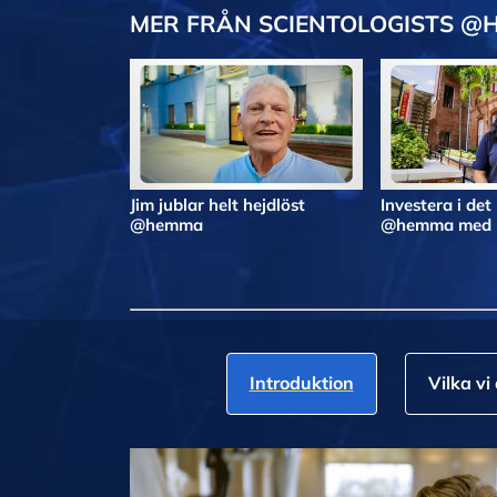
MER FRÅN SCIENTOLOGISTS @
Jim jublar helt hejdlöst
Investera i det
@hemma
@hemma med N
Introduktion
Vilka vi 