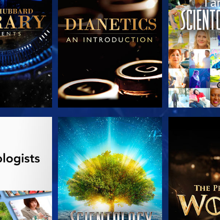
 SERIEN
TITTA
UTFORSKA