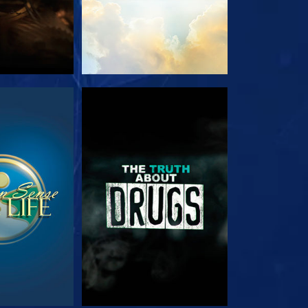
TA
TITTA