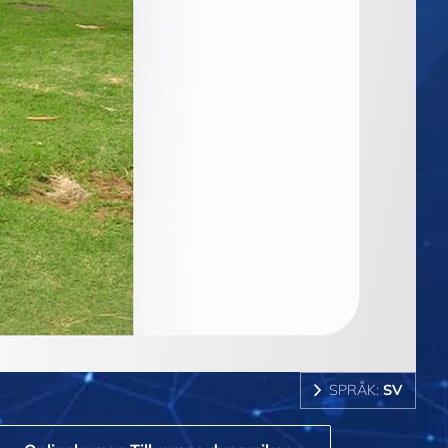
SPRÅK:
SV