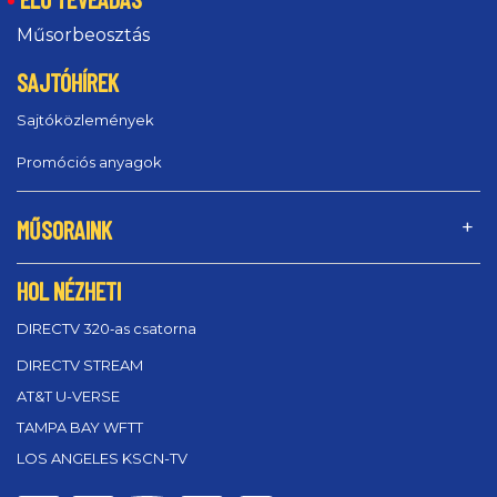
Műsorbeosztás
SAJTÓHÍREK
Sajtóközlemények
Promóciós anyagok
MŰSORAINK
HOL NÉZHETI
DIRECTV 320‑as csatorna
DIRECTV STREAM
AT&T U-VERSE
TAMPA BAY WFTT
LOS ANGELES KSCN-TV