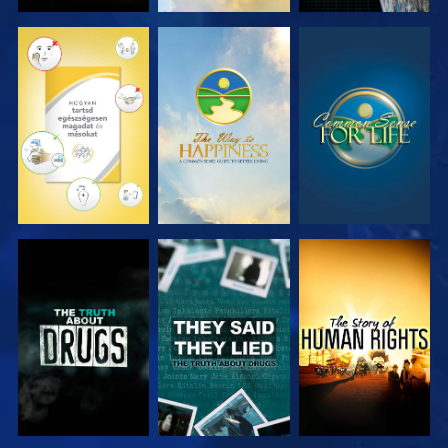
MŰSORNÉZÉS
MŰSORNÉZÉS
MŰSORNÉZÉS
MŰSORNÉZÉS
MŰSORNÉZÉS
MŰSORNÉZÉS