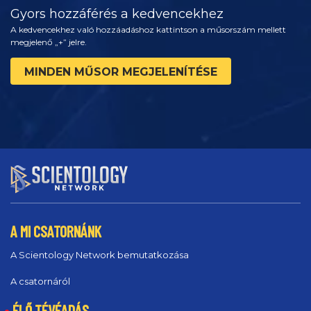
Gyors hozzáférés a kedvencekhez
A kedvencekhez való hozzáadáshoz kattintson a műsorszám mellett
megjelenő „+” jelre.
MINDEN MŰSOR MEGJELENÍTÉSE
A MI CSATORNÁNK
A Scientology Network bemutatkozása
A csatornáról
ÉLŐ TÉVÉADÁS