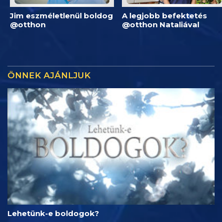
Jim eszméletlenül boldog
A legjobb befektetés
@otthon
@otthon Nataliával
ÖNNEK AJÁNLJUK
Lehetünk-e boldogok?