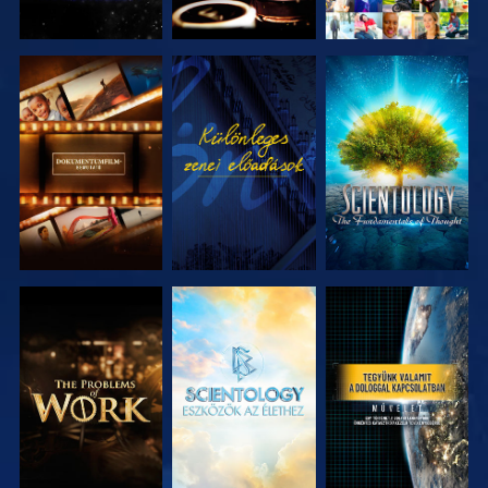
A SOROZAT
MŰSORNÉZÉS
A SOROZAT
RÉSZEI
RÉSZEI
A SOROZAT
A SOROZAT
MŰSORNÉZÉS
RÉSZEI
RÉSZEI