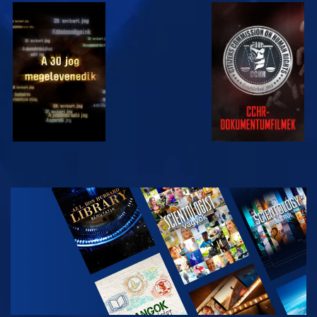
MŰSORNÉZÉS
MŰSORNÉZÉS
MŰSORNÉZÉS
MŰSORNÉZÉS
A SOROZAT
RÉSZEI