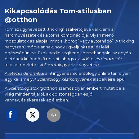
Kikapcsolódás Tom-stílusban
@otthon
Tom az úgynevezett „tricking” szakértőjévé válik, ami a
harcművészetek és a torna kombinációja. Olyan menő
mozdulatok az alapjai, mint a „horog” vagy a „tornádó”. A tricking
nagyszerű módja annak, hogy ügyeljünk testi és lelki
egészségünkre. Ezek pedig segítenek összehangolni az egyén
életének különböző részeit, ahogy azt
A létezés dinamikái
fejezet részletezi
A Scientology kézikönyvében
.
A létezés dinamikái
a 19 ingyenes Scientology online tanfolyam
egyike, amely
A Scientology kézikönyvének
alapelveire épül.
A
Scientologistok @otthon
számos olyan embert mutat be a
világ minden tájáról, akik biztonságban és jól
vannak, és sikeresek az életben.