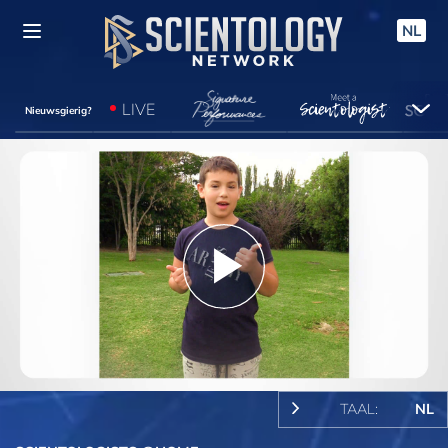
NL
LIVE
Nieuwsgierig?
Play
Video
TAAL:
NL