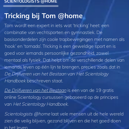
SCIENTOLOGISTS @HOME
Tricking bij Tom @home
Tom wordt een expert in iets wat ‘tricking’ heet: een
combinatie van vechtsporten en gymnastiek. De
basisonderdelen zijn coole trapbewegingen met namen als
‘hook’ en ‘tornado’. Tricking is een geweldige sport en is
goed voor iemands persoonlijke gezondheid, zowel
mentaal als fysiek. Dat helpt om de verschillende delen van
iemands leven op één lijn te brengen, precies zoals dat in
De Drijfveren van het Bestaan
van
Het Scientology
Handboek
beschreven staat.
De Drijfveren van het Bestaan
is een van de 19 gratis
online Scientology cursussen gebaseerd op de principes
van
Het Scientology Handboek
.
Scientologists @home
laat vele mensen uit de hele wereld
zien die veilig blijven, gezond blijven en die het goed doen
in het leven.