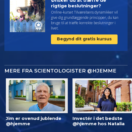
Ønsker du at træffe de
rigtige beslutninger?
Online-kurset Tilværelsens dynamikker vil
give dig grundlæggende principper, du kan
bruge til at træffe korrekte beslutninger i
livet.
Begynd dit gratis kursus
MERE FRA SCIENTOLOGISTER @HJEMME
Jim er ovenud jublende
Investér i det bedste
@hjemme
@hjemme hos Natalia