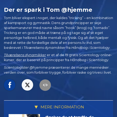
Der er spark i Tom @hjemme
Tom bliver ekspert i noget, der kaldes ”tricking” – en kombination
af kampsport og gymnastik. Dens grundprincipper er seje
sparkemanøvrer med navne såsom ”hook” (krog) og ”tornado”.
Tricking er en god måde at træne på og tage sig af sit eget
personlige helbred, både mentalt og fysisk. Og alt det hjælper
med at rette de forskellige dele af en persons liv ind, som
beskrevet i
Tilværelsens dynamikker
fra
Håndbog i Scientology
.
Tilværelsens dynamikker
er et af de 19 gratis Scientology online-
kurser, der er baseret på principper fra
Håndbog i Scientology
.
Scientologister @hjemme
præsenterer de mange mennesker
verden over, som forbliver trygge, forbliver raske og trives i livet.
MERE INFORMATION