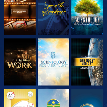
UDFORSK
SE
UDFORSK
SERIEN
SERIEN
UDFORSK
UDFORSK
SE
SERIEN
SERIEN
SE
SE
SE