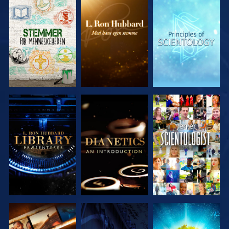
UDFORSK
UDFORSK
UDFORSK
SERIEN
SERIEN
SERIEN
UDFORSK
UDFORSK
SE
SERIEN
SERIEN