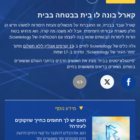
קארל בונה לו בית בבטחה בבית
קארל עובד בבנייה, אז התגברות על מכשולים והנחת היסודות למשהו חדש הן
חלק משגרת עבודתו היומיומית. אבל לא משנה מה קורה, הוא מרגיש בטוח
הודות ליסודות הבטוחים שהוא בנה לעצמו עם הטכנולוגיה של Scientology.
גלה כלים של Scientology לחיים ב-
19 קורסים אונליין ללא תשלום
מתוך
'ספר-העזר של Scientology', זמינים ב-17 שפות.
'סיינטולוג'יסטים בבית' מציג את האנשים הרבים ברחבי העולם שנשארים
בטוחים, נשארים בריאים ומשגשגים בחיים.
מידע נוסף
האם יש לך תחומים בחייך שזקוקים
לעזרה?
השג את הכלים להתגבר על קשיי החיים ולהשיג
חיים מספקים יותר ומאושרים יותר.