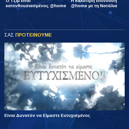
Ο Τζιμ είναι
Η καλύτερη επένδυση
κατενθουσιασμένος @home
@home με τη Νατάλια
ΣΑΣ
ΠΡΟΤΕΙΝΟΥΜΕ
Είναι Δυνατόν να Είμαστε Ευτυχισμένοι;