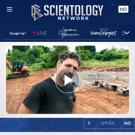
NO
LIVE
Nysgjerrig?
Play
Video
SPRÅK:
NO