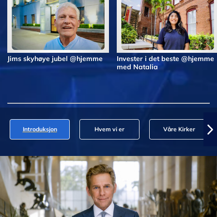
Jims skyhøye jubel @hjemme
Invester i det beste @hjemme
med Natalia
Introduksjon
Hvem vi er
Våre Kirker