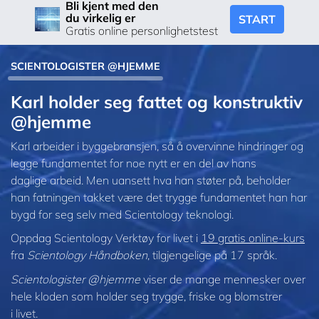
Bli kjent med den
du virkelig er
START
Gratis online personlighetstest
SCIENTOLOGISTER @HJEMME
Karl holder seg fattet og konstruktiv
@hjemme
Karl arbeider i byggebransjen, så å overvinne hindringer og
legge fundamentet for noe nytt er en del av hans
daglige arbeid. Men uansett hva han støter på, beholder
han fatningen takket være det trygge fundamentet han har
bygd for seg selv med Scientology teknologi.
Oppdag Scientology Verktøy for livet i
19 gratis online-kurs
fra
Scientology Håndboken
, tilgjengelige på 17 språk.
Scientologister @hjemme
viser de mange mennesker over
hele kloden som holder seg trygge, friske og blomstrer
i livet.