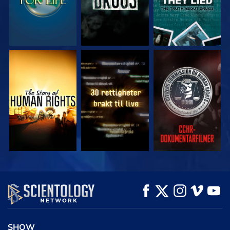
SE
SE
SE
SE
SE
UTFORSK SERIEN
SHOW