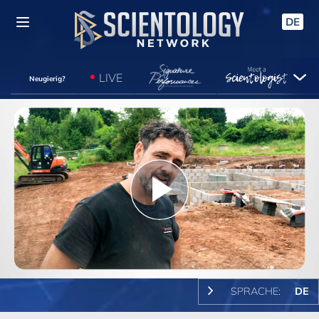
DE
LIVE
Neugierig?
Play
Video
SPRACHE:
DE