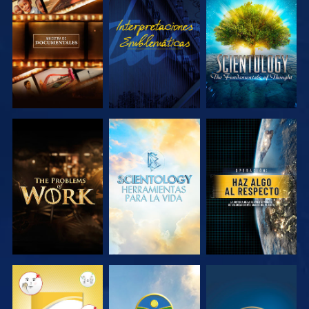
EXPLORA LAS
VE
EXPLORA LAS
SERIES
SERIES
EXPLORA LAS
EXPLORA LAS
VE
SERIES
SERIES
VE
VE
VE