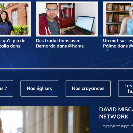
 qu’il y a de
Des traductions avec
Un mot sur le
talia dans
Bernardo dans @home
Pálma dans 
Les
s ?
Nos églises
Nos croyances
hu
DAVID MISC
NETWORK
Lancement d