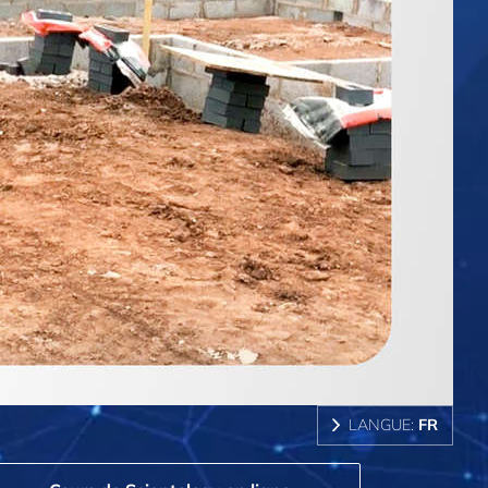
LANGUE:
FR