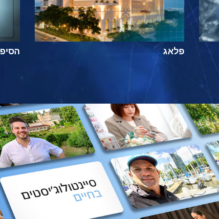
פלאג
הסיפור ה