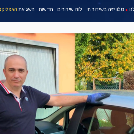
נו
טלוויזיה בשידור חי
לוח שידורים
חדשות
השג את
האפליקצ