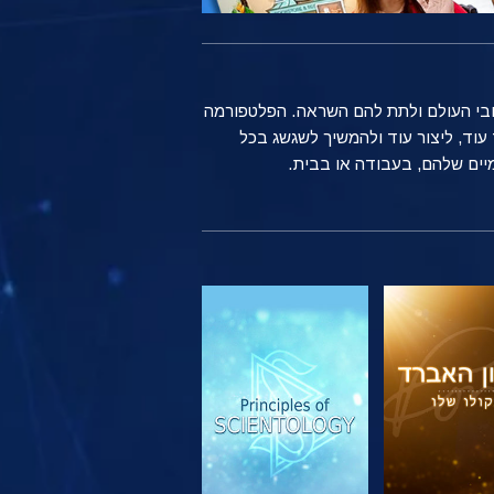
ברחבי העולם ולתת להם השראה. הפלטפורמה
שים רגילים ברחבי העולם משתמשים בטכנולוגיה של Scientology כדי ללמוד עוד, ליצור עוד ולהמשיך לשגשג בכל