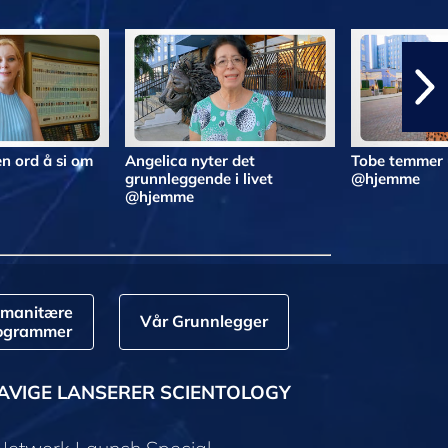
n ord å si om
Angelica nyter det
Tobe temmer 
grunnleggende i livet
@hjemme
@hjemme
manitære
Vår Grunnlegger
ogrammer
AVIGE LANSERER SCIENTOLOGY