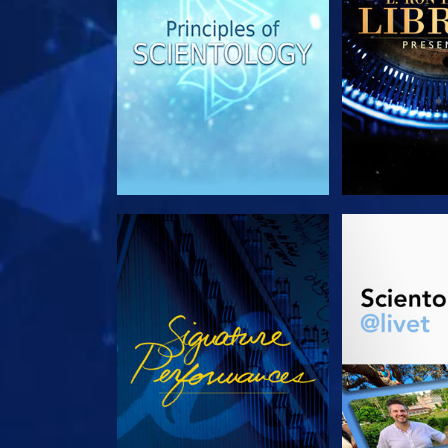
SE
UTFORSK