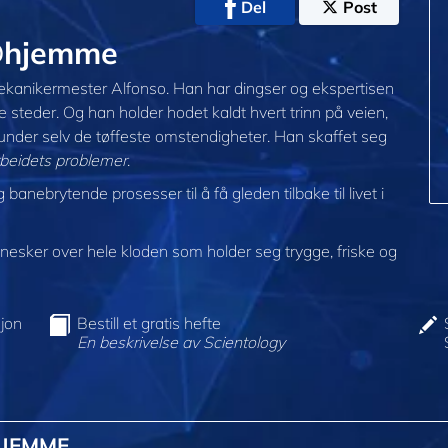
Del
Post
 @hjemme
ilmekanikermester Alfonso. Han har dingser og ekspertisen
ste steder. Og han holder hodet kaldt hvert trinn på veien,
 under selv de tøffeste omstendigheter. Han skaffet seg
beidets problemer
.
anebrytende prosesser til å få gleden tilbake til livet i
sker over hele kloden som holder seg trygge, friske og
jon
Bestill et gratis hefte
En beskrivelse av Scientology
HJEMME