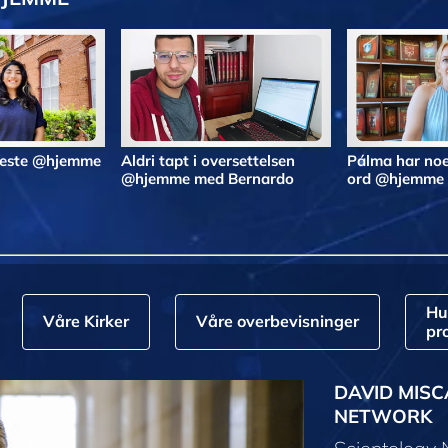
 beste @hjemme
Aldri tapt i oversettelsen
Pálma har noe
@hjemme med Bernardo
ord @hjemme
Hu
Våre Kirker
Våre overbevisninger
pr
DAVID MISC
NETWORK