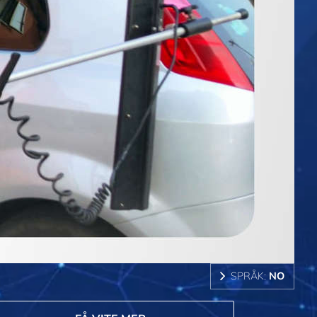
SPRÅK:
NO