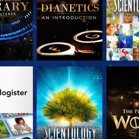
 SERIEN
SE
UTFORSK