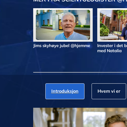
Jims skyhøye jubel @hjemme
Invester i det
med Natalia
Introduksjon
Hvem vi er