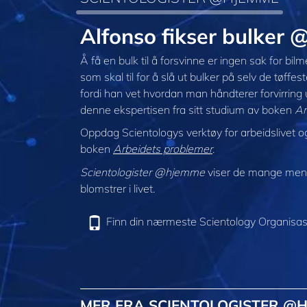
Alfonso fikser bulker
Å få en bulk til å forsvinne er ingen sak for b
som skal til for å slå ut bulker på selv de tøffe
fordi han vet hvordan man håndterer forvirring
denne ekspertisen fra sitt studium av boken
Ar
Oppdag Scientologys verktøy for arbeidslivet og b
boken
Arbeidets problemer
.
Scientologister @hjemme
viser de mange menne
blomstrer i livet.
Finn din nærmeste Scientology Organisas
MER FRA SCIENTOLOGISTER @