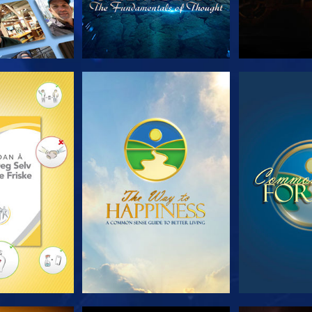
 SERIEN
SE
S