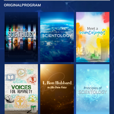
ORIGINAL
PROGRAM
UTFORSKA
UTFORSKA
UTFORSKA
SERIEN
SERIEN
SERIEN