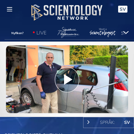
SV
LIVE
Nyfiken?
Play
Video
SPRÅK:
SV