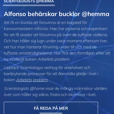
SCIENTOLOGISTS @HEMMA
Alfonso behärskar bucklor @hemma
Att få en buckla att försvinna är en bagatell för
karossmästaren Alfonso. Han har prylarna och expertisen
för att få skador att försvinna på även de tuffaste ställena.
Och han håller sig lugn under varje moment eftersom han
vet hur man hanterar förvirring under till och med de
tuffaste omständigheterna. Han fick den förmågan efter att
ha studerat boken
Arbetets problem
.
Upptäck Scientologys verktyg för arbetslivet och
banbrytande processer för att återställa glädje i livet i
boken
Arbetets problem
.
Scientologists @home
visar de många människor världen
över som håller sig säkra, friska och blomstrar i livet.
FÅ REDA PÅ MER