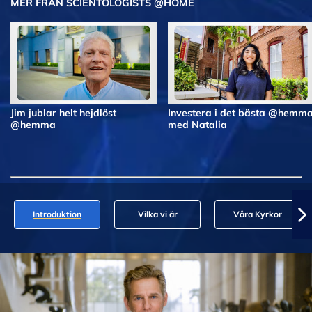
MER FRÅN SCIENTOLOGISTS @HOME
Jim jublar helt hejdlöst
Investera i det bästa @hemm
@hemma
med Natalia
Introduktion
Vilka vi är
Våra Kyrkor