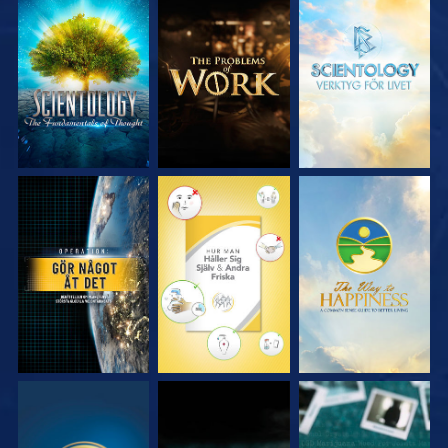
UTFORSKA
UTFORSKA
UTFORSKA
SERIEN
SERIEN
SERIEN
TITTA
TITTA
TITTA
TITTA
TITTA
TITTA