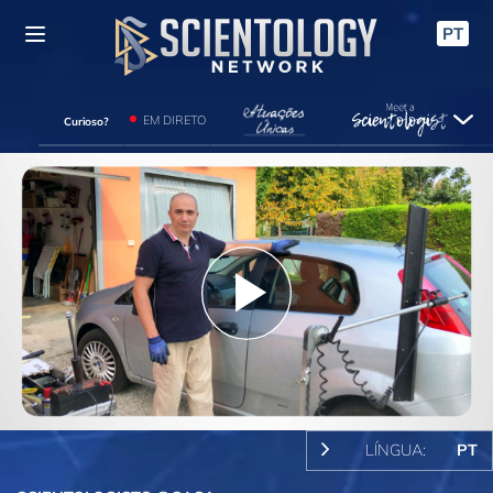
PT
EM DIRETO
Curioso?
Play
Video
LÍNGUA:
PT