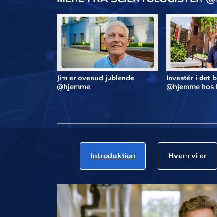
Jim er ovenud jublende
Investér i det 
@hjemme
@hjemme hos 
Introduktion
Hvem vi er