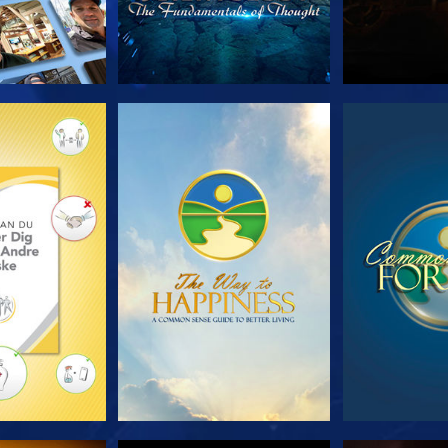
 SERIEN
SE
S