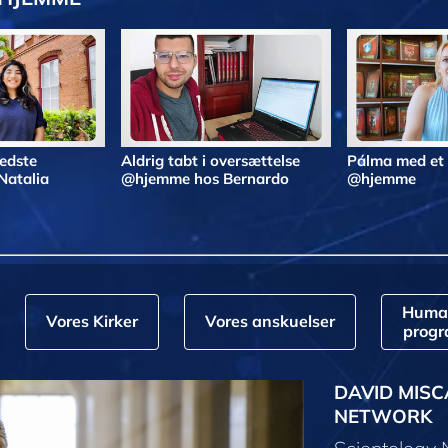
bedste
Aldrig tabt i oversættelse
Pálma med et
Natalia
@hjemme hos Bernardo
@hjemme
Huma
Vores Kirker
Vores anskuelser
prog
DAVID MISC
NETWORK