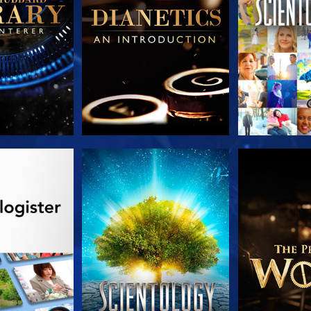
 SERIEN
SE
UDFORSK