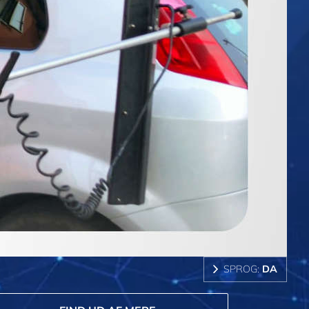
SPROG:
DA