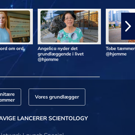
 ord om ord
Angelica nyder det
Tobe tæmmer 
grundlæggende i livet
@hjemme
@hjemme
nitære
Vores grundlægger
rammer
AVIGE LANCERER SCIENTOLOGY