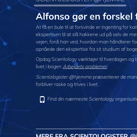
Alfonso gør en forske
At få en bule til at forsvinde er ingenting for
ekspertisen til at slå hakkene ud på selv de mes
vejen, fordi han ved, hvordan man håndterer f
opnåede den ekspertise fra sit studium af bo
Opdag Scientology værktøjer til hverdagen og ba
livet i bogen
Arbejdets problemer
.
Scientologister @hjemme
præsenterer de mang
forbliver raske og trives i livet.
Find din nærmeste Scientology organisat
MERE FRA SCIENTOLOGISTER 