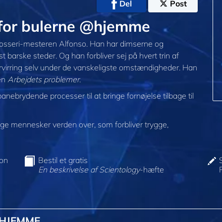
Del
Post
l for bulerne @hjemme
 karosseri-mesteren Alfonso. Han har dimserne og
t barske steder. Og han forbliver sej på hvert trin af
orvirring selv under de vanskeligste omstændigheder. Han
gen
Arbejdets problemer
.
nebrydende processer til at bringe fornøjelse tilbage til
e mennesker verden over, som forbliver trygge,
ion
Bestil et gratis
En beskrivelse af Scientology
-hæfte
@HJEMME