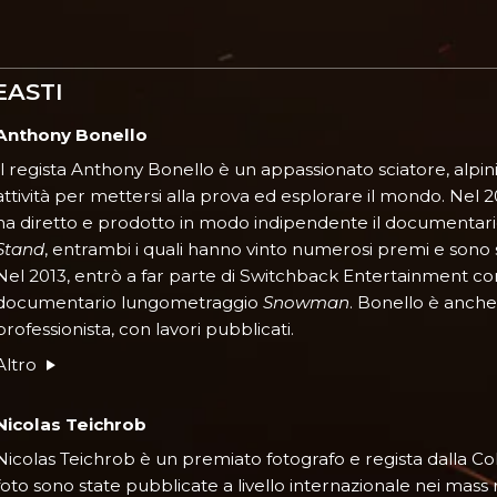
EASTI
Anthony Bonello
Il regista Anthony Bonello è un appassionato sciatore, alpin
attività per mettersi alla prova ed esplorare il mondo. Ne
ha diretto e prodotto in modo indipendente il documentar
Stand
, entrambi i quali hanno vinto numerosi premi e sono sta
Nel 2013, entrò a far parte di Switchback Entertainment c
documentario lungometraggio
Snowman
. Bonello è anche
professionista, con lavori pubblicati.
Altro
Nicolas Teichrob
Nicolas Teichrob è un premiato fotografo e regista dalla C
foto sono state pubblicate a livello internazionale nei mass m