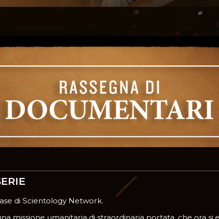
ERIE
se di Scientology Network.
missione umanitaria di straordinaria portata, che ora si es