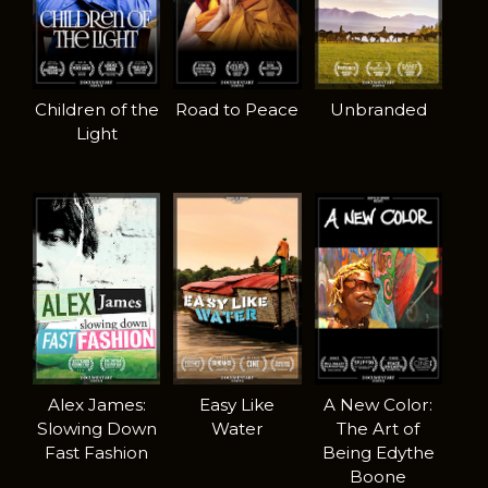
Children of the
Road to Peace
Unbranded
Light
Alex James:
Easy Like
A New Color:
Slowing Down
Water
The Art of
Fast Fashion
Being Edythe
Boone