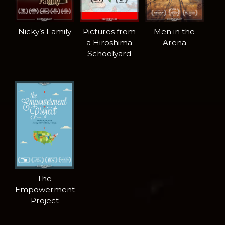
Nicky’s Family
Pictures from
Men in the
a Hiroshima
Arena
Schoolyard
The
Empowerment
Project