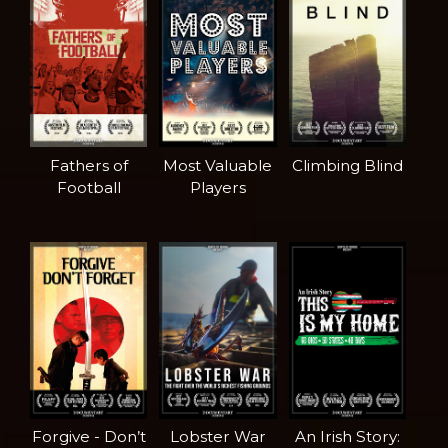
Fathers of
Most Valuable
Climbing Blind
Football
Players
Forgive - Don’t
Lobster War
An Irish Story: