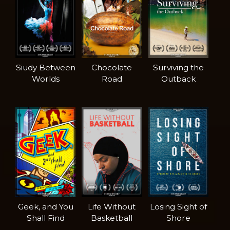
Siudy Between
Chocolate
Surviving the
Worlds
Road
Outback
Geek, and You
Life Without
Losing Sight of
Shall Find
Basketball
Shore