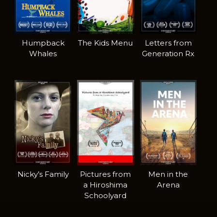
Humpback
The Kids Menu
Letters from
Whales
Generation Rx
Nicky’s Family
Pictures from
Men in the
a Hiroshima
Arena
Schoolyard