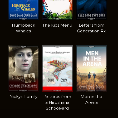
Humpback
The Kids Menu
Letters from
Whales
Generation Rx
Nicky’s Family
Pictures from
Men in the
a Hiroshima
Arena
Schoolyard