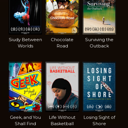
Siudy Between
Chocolate
Surviving the
Worlds
Road
Outback
Geek, and You
Life Without
Losing Sight of
Shall Find
Basketball
Shore