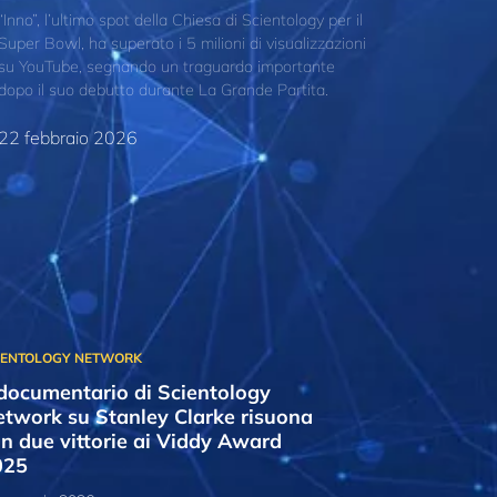
“Inno”, l’ultimo spot della Chiesa di Scientology per il
Super Bowl, ha superato i 5 milioni di visualizzazioni
su YouTube, segnando un traguardo importante
dopo il suo debutto durante La Grande Partita.
22 febbraio 2026
 documentario di Scientology
twork su Stanley Clarke risuona
n due vittorie ai Viddy Award
025