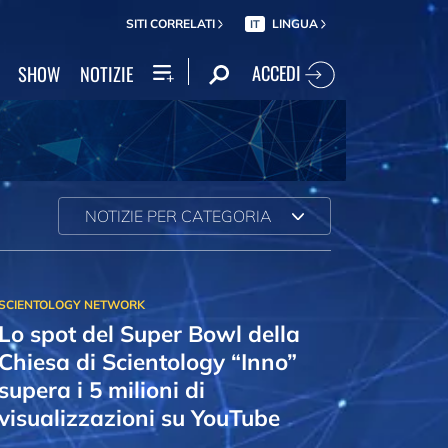
SITI CORRELATI
LINGUA
IT
ACCEDI
SHOW
NOTIZIE
NOTIZIE PER CATEGORIA
Lo spot del Super Bowl della
Chiesa di Scientology “Inno”
supera i 5 milioni di
visualizzazioni su YouTube