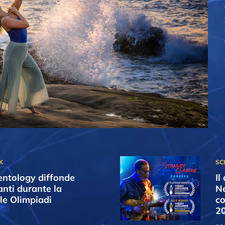
entology diffonde
Il
nti durante la
Ne
le Olimpiadi
co
2