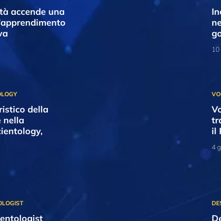
ità accende una
In
 l’apprendimento
ne
va
go
10
ristico della
Vo
 nella
tr
ientology,
il
4 
entologist
De