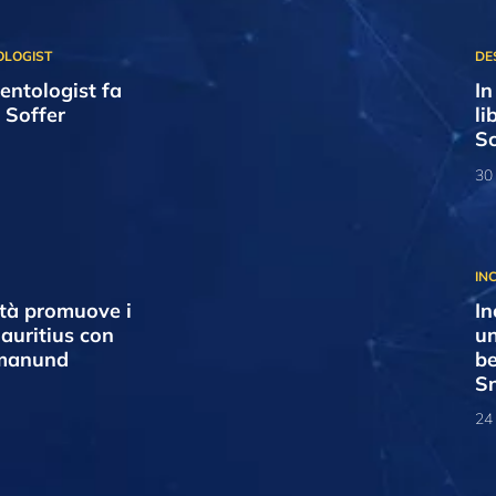
entologist fa
In
 Soffer
li
Sc
30
ità promuove i
In
Mauritius con
un
manund
be
S
24