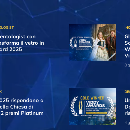
11
entologist con
Gl
sforma il vetro in
Sc
ward 2025
Wa
V
8 
025 rispondono a
Un
lla Chiesa di
De
 2 premi Platinum
ri
4 