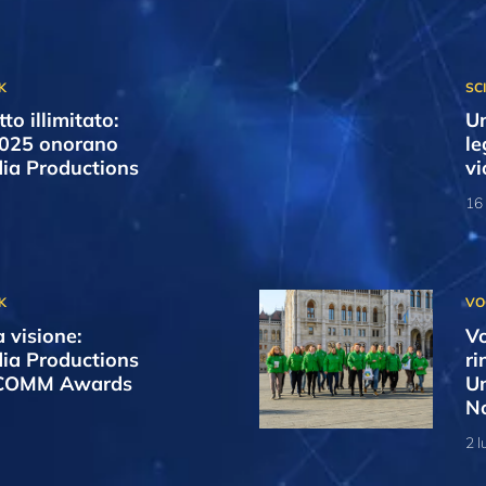
to illimitato:
Un
2025 onorano
le
ia Productions
vi
16
a visione:
Vo
ia Productions
ri
otCOMM Awards
Un
N
2 l