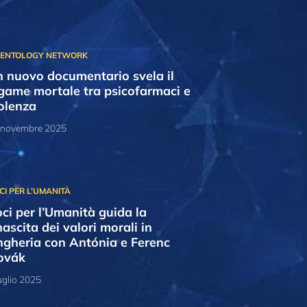
 nuovo documentario svela il
game mortale tra psicofarmaci e
olenza
 novembre 2025
ci per l’Umanità guida la
nascita dei valori morali in
gheria con Antónia e Ferenc
ovák
uglio 2025