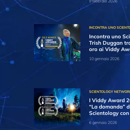
9 febbraio 2026
Incontra uno Sci
Trish Duggan tra
oro ai Viddy A
10 gennaio 2026
I Viddy Award 2
“La domanda” de
Scientology con
6 gennaio 2026