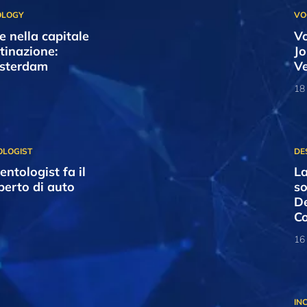
ce nella capitale
Vo
tinazione:
Jo
msterdam
Ve
18
entologist fa il
La
perto di auto
so
De
C
16