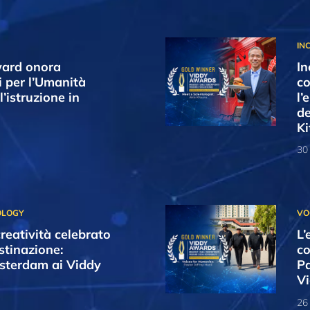
ward onora
In
i per l’Umanità
co
l’istruzione in
l’
de
Ki
30
creatività celebrato
L’
stinazione:
co
sterdam ai Viddy
Pa
V
26