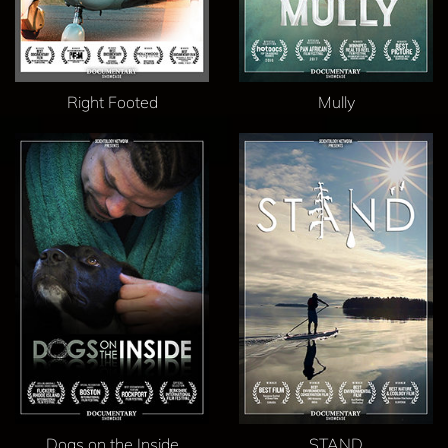
Right Footed
Mully
Dogs on the Inside
STAND