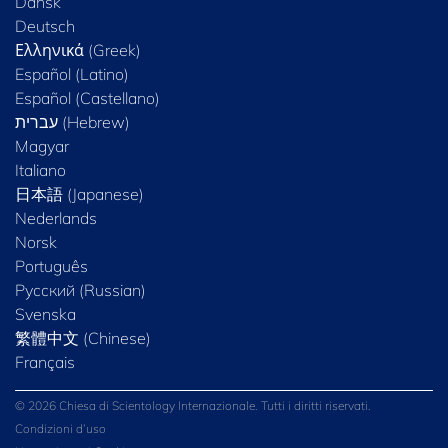
Dansk
Deutsch
Ελληνικά (Greek)
Español (Latino)
Español (Castellano)
Magyar
Italiano
日本語 (Japanese)
Nederlands
Norsk
Português
Русский (Russian)
Svenska
繁體中文 (Chinese)
Français
© 2026 Chiesa di Scientology Internazionale. Tutti i diritti riservati.
Condizioni d’uso