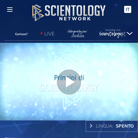
IT
LIVE
Curioso?
Play
Video
LINGUA:
SPENTO