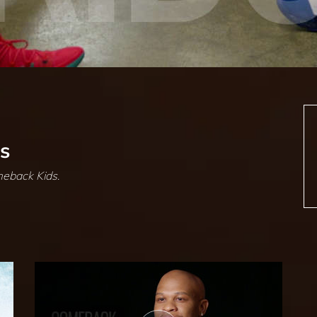
s
eback Kids
.