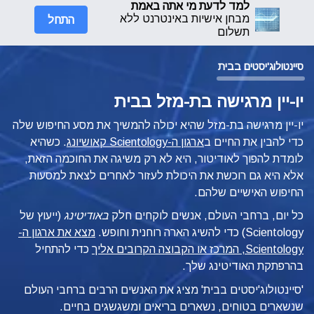
למד לדעת מי אתה באמת
התחל
מבחן אישיות באינטרנט ללא
תשלום
סיינטולוג'יסטים בבית
יו-יין מרגישה בת-מזל בבית
יו-יין מרגישה בת-מזל שהיא יכולה להמשיך את מסע החיפוש שלה
כדי להבין את החיים ב
ארגון ה-Scientology קאושיונג
. כשהיא
לומדת להפוך לאודיטור, היא לא רק משיגה את החוכמה הזאת,
אלא היא גם רוכשת את היכולת לעזור לאחרים לצאת למסעות
החיפוש האישיים שלהם.
כל יום, ברחבי העולם, אנשים לוקחים חלק
באודיטינג
(ייעוץ של
Scientology) כדי להשיג הארה רוחנית וחופש.
מצא את ארגון ה-
Scientology, המרכז או הקבוצה הקרובים אליך
כדי להתחיל
בהרפתקת האודיטינג שלך.
'סיינטולוג'יסטים בבית' מציג את האנשים הרבים ברחבי העולם
שנשארים בטוחים, נשארים בריאים ומשגשגים בחיים.