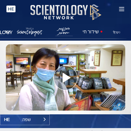
HE
שידור חי
סקרן?
Play
Video
שפה:
HE