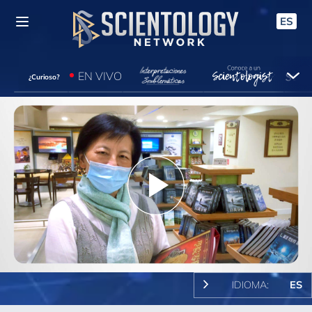
ES
EN VIVO
¿Curioso?
Play
Video
IDIOMA:
ES