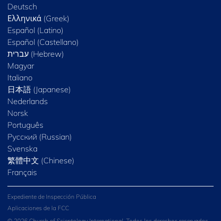
Deutsch
Ελληνικά (Greek)
Español (Latino)
Español (Castellano)
Magyar
Italiano
日本語 (Japanese)
Nederlands
Norsk
Português
Русский (Russian)
Svenska
繁體中文 (Chinese)
Français
Expediente de Inspección Pública
Aplicaciones de la FCC
© 2026 Church of Scientology International. Todos los derechos reservados.