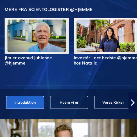
MERE FRA SCIENTOLOGISTER @HJEMME
Jim er ovenud jublende
Investér i det bedste @hjemm
@hjemme
hos Natalia
Introduktion
Hvem vi er
Vores Kirker