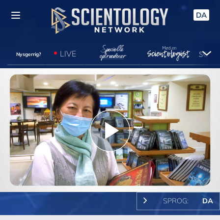
DA
LIVE
Nysgerrig?
Play
Video
SPROG:
DA