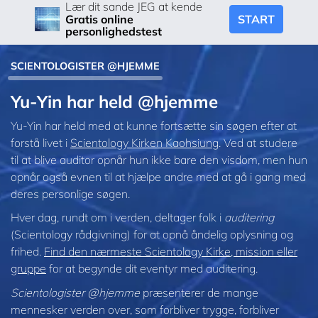
Lær dit sande JEG at kende
START
Gratis online
personlighedstest
SCIENTOLOGISTER @HJEMME
Yu-Yin har held @hjemme
Yu-Yin har held med at kunne fortsætte sin søgen efter at
forstå livet i
Scientology Kirken Kaohsiung
. Ved at studere
til at blive auditor opnår hun ikke bare den visdom, men hun
opnår også evnen til at hjælpe andre med at gå i gang med
deres personlige søgen.
Hver dag, rundt om i verden, deltager folk i
auditering
(Scientology rådgivning) for at opnå åndelig oplysning og
frihed.
Find den nærmeste Scientology Kirke, mission eller
gruppe
for at begynde dit eventyr med auditering.
Scientologister @hjemme
præsenterer de mange
mennesker verden over, som forbliver trygge, forbliver