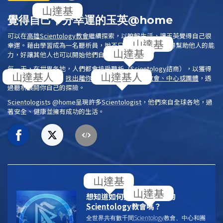
覺得自己十分幸運的玉英@home
可以在
高雄
Scientology
教會
繼續探索，以瞭解生活，讓玉英覺得自己很
幸運。藉由學習成為一名聽析員，她不只獲得智慧，也獲得幫助他人的能
力，好讓其他人也可以開始他們自己的探索。
每一天，在世界各地，人們都會接受
聽析
（
Scientology
諮商），以獲得
靈性的啟發與自由。
找出離你最近的
Scientology
教會、中心或團體
，透
過聽析展開你自己的探險。
Scientologist
s @home
呈現許多
Scientologist
，他們來自全球各地，過
著安全、健康並擁有成功的生活。
更多訊息
想知道如何找到離你最近的
Scientology
教會嗎？
全世界共有數千間
Scientology
教會、中心和團