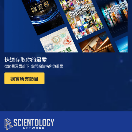
觀看
探索系列節目
快速存取你的最愛
從節目頁面按下+鍵開始建構你的最愛
觀賞所有節目