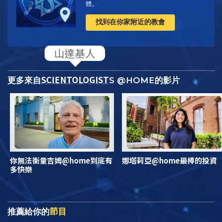
體。
找到在你家附近的教會
SCIENTOLOGIST
更多來自
S @HOME的影片
你無法衡量吉姆@home到底有
娜塔莉亞@home最棒的投資
多快樂
節目
推薦給你的