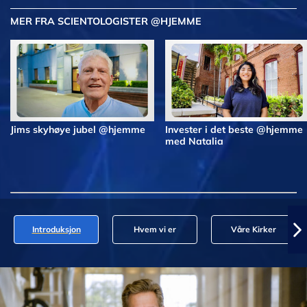
MER FRA SCIENTOLOGISTER @HJEMME
Jims skyhøye jubel @hjemme
Invester i det beste @hjemme
med Natalia
Introduksjon
Hvem vi er
Våre Kirker