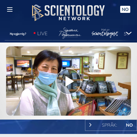
NO
LIVE
Nysgjerrig?
Play
Video
SPRÅK:
NO