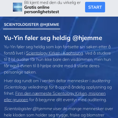
Bli kjent med den du virkelig er
START
Gratis online
personlighetstest
SCIENTOLOGISTER @HJEMME
Yu-Yin føler seg heldig @hjemme
Yu-Yin føler seg heldig som kan fortsette sin søken etter å
forstå livet i
Scientology Kirken i Kaohsiung
. Ved å studere
til å bli auditør får hun ikke bare den visdommen, men hun
får også evnen til å hjelpe andre med å starte deres
personlige søken.
Hver dag rundt om i verden deltar mennesker i
auditering
(Scientology veiledning) for å oppnå åndelig opplysning og
frihet.
Finn den nærmeste Scientology Kirken, misjonen
eller gruppen
for å begynne ditt eventyr med auditering.
Scientologister @hjemme
viser de mange mennesker over
hele kloden som holder seg trygge, friske og blomstrer