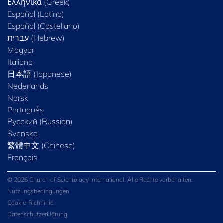
Ελληνικά (Greek)
Español (Latino)
Español (Castellano)
Magyar
Italiano
日本語 (Japanese)
Nederlands
Norsk
Português
Русский (Russian)
Svenska
繁體中文 (Chinese)
Français
© 2026 Church of Scientology International. Alle Rechte vorbehalten.
Nutzungsbedingungen
Cookie-Richtlinie
Datenschutzerklärung