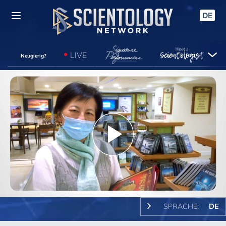
DE
LIVE
Neugierig?
Play
Video
SPRACHE:
DE