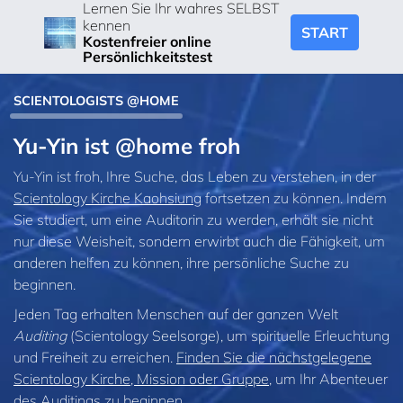
Lernen Sie Ihr wahres SELBST
kennen
START
Kostenfreier online
Persönlichkeitstest
SCIENTOLOGISTS @HOME
Yu-Yin ist @home froh
Yu-Yin ist froh, Ihre Suche, das Leben zu verstehen, in der
Scientology Kirche Kaohsiung
fortsetzen zu können. Indem
Sie studiert, um eine Auditorin zu werden, erhält sie nicht
nur diese Weisheit, sondern erwirbt auch die Fähigkeit, um
anderen helfen zu können, ihre persönliche Suche zu
beginnen.
Jeden Tag erhalten Menschen auf der ganzen Welt
Auditing
(Scientology Seelsorge), um spirituelle Erleuchtung
und Freiheit zu erreichen.
Finden Sie die nächstgelegene
Scientology Kirche, Mission oder Gruppe
, um Ihr Abenteuer
des Auditings zu beginnen.