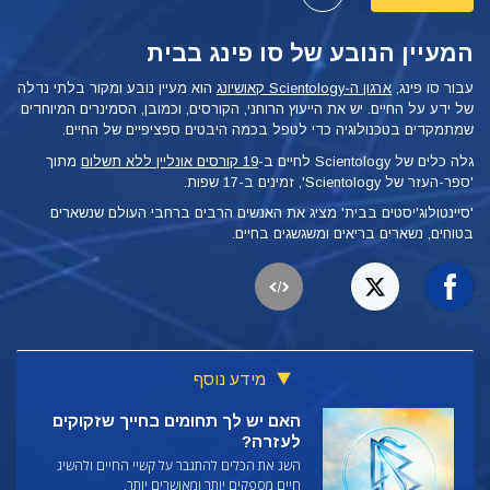
המעיין הנובע של סו פינג בבית
עבור סו פינג,
ארגון ה-Scientology קאושיונג
הוא מעיין נובע ומקור בלתי נדלה
של ידע על החיים. יש את הייעוץ הרוחני, הקורסים, וכמובן, הסמינרים המיוחדים
שמתמקדים בטכנולוגיה כדי לטפל בכמה היבטים ספציפיים של החיים.
גלה כלים של Scientology לחיים ב-
19 קורסים אונליין ללא תשלום
מתוך
'ספר-העזר של Scientology', זמינים ב-17 שפות.
'סיינטולוג'יסטים בבית' מציג את האנשים הרבים ברחבי העולם שנשארים
בטוחים, נשארים בריאים ומשגשגים בחיים.
מידע נוסף
האם יש לך תחומים בחייך שזקוקים
לעזרה?
השג את הכלים להתגבר על קשיי החיים ולהשיג
חיים מספקים יותר ומאושרים יותר.