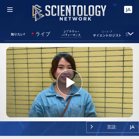
JA
ライブ
知りたい?
Play
Video
言語:
JA