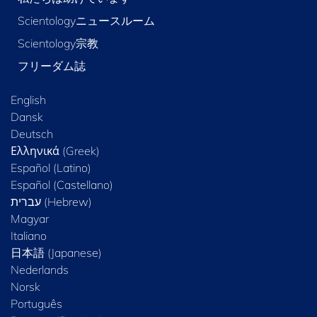
Scientologyニュースルーム
Scientology宗教
フリーダム誌
English
Dansk
Deutsch
Ελληνικά (Greek)
Español (Latino)
Español (Castellano)
Magyar
Italiano
日本語 (Japanese)
Nederlands
Norsk
Português