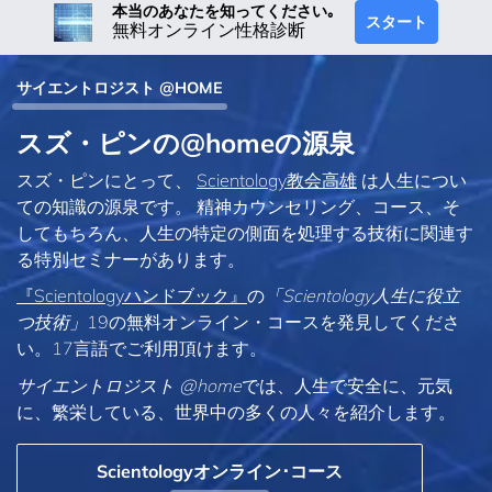
本当のあなたを知ってください｡
スタート
無料オンライン性格診断
サイエントロジスト @HOME
スズ・ピンの@homeの源泉
スズ・ピンにとって、
Scientology教会高雄
は人生につい
ての知識の源泉です。 精神カウンセリング、コース、そ
してもちろん、人生の特定の側面を処理する技術に関連す
る特別セミナーがあります。
『Scientologyハンドブック』
の
「Scientology人生に役立
つ技術」
19の無料オンライン・コースを発見してくださ
い。17言語でご利用頂けます。
サイエントロジスト @home
では、人生で安全に、元気
に、繁栄している、世界中の多くの人々を紹介します。
Scientologyオンライン･コース