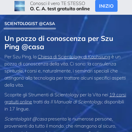
Conosci il vero TE STESSO
INIZIO
O. C. A. test gratuito online
SCIENTOLOGIST @CASA
Un pozzo di conoscenza per Szu
Ping @casa
Per Szu Ping, la
Chiesa di Scientology di Kaohsiung
è un
pozzo di conoscenza della vita. Ci sono: la consulenza
spirituale, i corsi e, naturalmente, i seminari speciali che
attingono alla tecnologia per trattare alcuni specifici aspetti
della vita.
Scoprite gli Strumenti di Scientology per la Vita nei
19 corsi
gratuiti online
tratti da
Il Manuale di Scientology
, disponibili
in 17 lingue.
Scientologist @casa
presenta le numerose persone,
provenienti da tutto il mondo, che rimangono al sicuro,