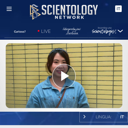
IT
LIVE
Curioso?
Play
Video
LINGUA:
IT