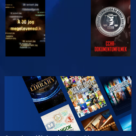
MŰSORNÉZÉS
MŰSORNÉZÉS
MŰSORNÉZÉS
MŰSORNÉZÉS
A SOROZAT
RÉSZEI