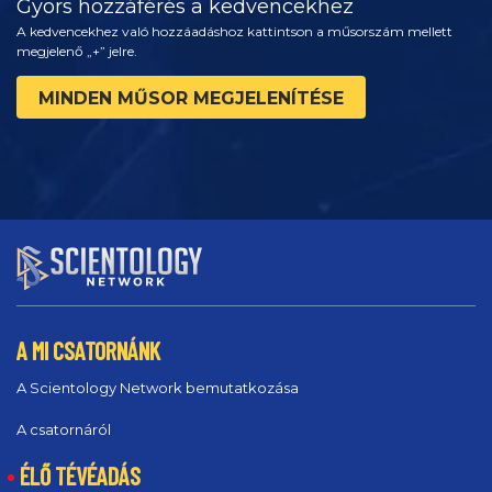
Gyors hozzáférés a kedvencekhez
A kedvencekhez való hozzáadáshoz kattintson a műsorszám mellett
megjelenő „+” jelre.
MINDEN MŰSOR MEGJELENÍTÉSE
A MI CSATORNÁNK
A Scientology Network bemutatkozása
A csatornáról
ÉLŐ TÉVÉADÁS