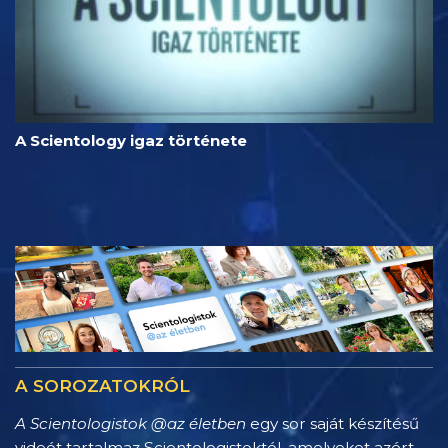
A Scientology igaz története
A SOROZATOKRÓL
A Scientologistok @az életben
egy sor saját készítésű
videót tartalmaz Scientologistoktól, amelyeket azért