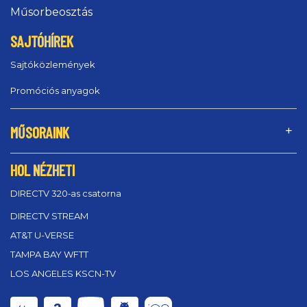
Műsorbeosztás
SAJTÓHÍREK
Sajtóközlemények
Promóciós anyagok
MŰSORAINK
HOL NÉZHETI
DIRECTV 320‑as csatorna
DIRECTV STREAM
AT&T U-VERSE
TAMPA BAY WFTT
LOS ANGELES KSCN-TV