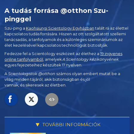
A tudás forrása @otthon Szu-
pinggel
Szu-ping a
Kaohsiungi Scientology Egyházban
talált rá az élettel
kapcsolatos tudás forrására. Hiszen az ott szolgáltatott szellemi
tanácsadás, a tanfolyamok és a különleges szemináriumok az
élet kezelésével kapcsolatos technológiát biztosítják.
Fedezze fel a Scientology eszközeit az élethez a
19 ingyenes
online tanfolyamból
, amelyek
A Scientology kézikönyvének
egyes fejezeteihez készültek 17 nyelven.
A
Scientologistok @otthon
számos olyan embert mutat be a
világ minden tájáról, akik biztonságban és jól
vannak, és sikeresek az életben.
TOVÁBBI INFORMÁCIÓK