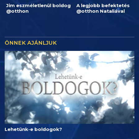
Jim eszméletlenül boldog
A legjobb befektetés
@otthon
@otthon Nataliával
ÖNNEK AJÁNLJUK
Lehetünk-e boldogok?