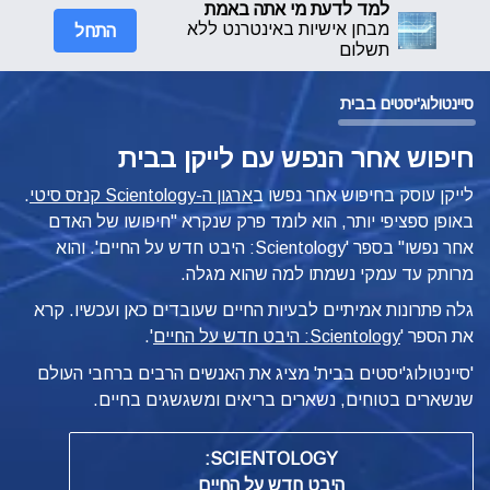
למד לדעת מי אתה באמת
התחל
מבחן אישיות באינטרנט ללא
תשלום
סיינטולוג'יסטים בבית
חיפוש אחר הנפש עם לייקן בבית
לייקן עוסק בחיפוש אחר נפשו ב
ארגון ה-Scientology קנזס סיטי
.
באופן ספציפי יותר, הוא לומד פרק שנקרא "חיפושו של האדם
אחר נפשו" בספר
'Scientology: היבט חדש על החיים'. והוא
מרותק עד עמקי נשמתו למה שהוא מגלה.
גלה פתרונות אמיתיים לבעיות החיים שעובדים כאן ועכשיו. קרא
את הספר '
Scientology: היבט חדש על החיים
'.
'סיינטולוג'יסטים בבית' מציג את האנשים הרבים ברחבי העולם
שנשארים בטוחים, נשארים בריאים ומשגשגים בחיים.
SCIENTOLOGY:
היבט חדש על החיים