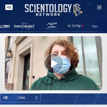
HE
שידור חי
סקרן?
Play
Video
שפה:
HE