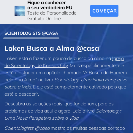
Fique a conhecer
o seu verdadeiro EU
COMEÇAR
Teste de Personalidade
Gratuito On-line
SCIENTOLOGISTS @CASA
Laken Busca a Alma @casa
Laken está a fazer um pouco de busca da alma na
Igreja
de Scientology de Kansas City
. Mais especificamente, ele
está a estudar um capítulo chamado “A Busca do Homem
pela Sua Alma” no livro
Scientology: Uma Nova Perspetiva
sobre a Vida
. E ele está completamente cativado pelo que
está a descobrir.
Descubra as soluções reais, que funcionam, para os
problemas da vida aqui e agora. Leia o livro
Scientology:
Uma Nova Perspetiva sobre a Vida.
Scientologists @casa
mostra as muitas pessoas por todo