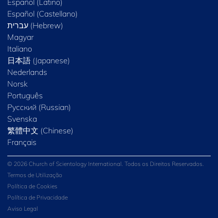
Español (Latino)
Español (Castellano)
Magyar
Italiano
日本語 (Japanese)
Nederlands
Norsk
Português
Русский (Russian)
Svenska
繁體中文 (Chinese)
Français
© 2026 Church of Scientology International. Todos os Direitos Reservados.
Termos de Utilização
Política de Cookies
Política de Privacidade
Aviso Legal