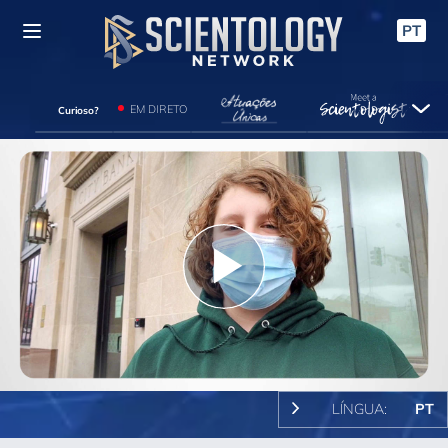
PT
EM DIRETO
Curioso?
Play
Video
LÍNGUA:
PT